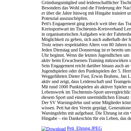
Gründungsmitglied und leidenschaftlicher Tischte
Besonders das Wohl und die Förderung der Nach
er über die Jahre hinweg mit Hingabe trainiert un
Potenzial auszuschöpfen.
Peti's Engagement ging jedoch weit über das Trai
Kreissportwart im Tischtennis-Kreisverband Lee
in organisatorischen Aufgaben wie der Fahrtenbe
Möglichkeit zu geben, sich auch außerhalb der 
Trotz seines respektablen Alters von 80 Jahren i
Jeden Dienstag und Donnerstag ist er bereits um
Uhr beginnt. Wenn die letzten Jugendlichen um 19 
aktiv beim Erwachsenen-Training mitzuwirken un
Sein Engagement reicht darüber hinaus auch an 
Jugendspielen oder den Punktspielen der 5. He
Weggefährten Dieter Fust, Erwin Brahms, Jan La
aktiv und zeigt, dass Leidenschaft und Teamgeis
Mit rund 1000 Punktspielen als aktiver Spieler u
Lebenswerk im Tischtennis-Sport unvergleichlic
diesem Sport und einem unermüdlichen Einsatz f
Der SV Warsingsfehn und seine Mitglieder könn
wissen. Peti hat den Verein geprägt, Generatione
Warsingsfehn mit aufgebaut. Die Ehrung ist ein
Hingabe – ein Dankeschön für ein Leben, das de
Peti_Ehrung.JPEG