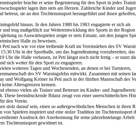
nnisspieler brachte er seine Begeisterung für den Sport in jedes Traini
wuchsspieler lagen ihm stets am Herzen. Zahlreiche Kinder und Jugen
d betreut, sie an den Tischtennissport herangeführt und ihnen geholfen,
ningsfeld hinaus. In den Jahren 1980 bis 1983 engagierte er sich als
r und trug maßgeblich zur Weiterentwicklung des Sports in der Region
gleitung zu Auswärtsspielen zeigte er stets Einsatz, um den jungen Spi
heimischen Halle zu beweisen.
st Peti nach wie vor eine treibende Kraft im Vereinsleben des SV Warsi
 15:30 Uhr in der Sporthalle, um das Jugendtraining vorzubereiten, da
Uhr die Halle verlassen, ist Peti längst noch nicht fertig – er nutzt di
d sich weiter für den Sport zu engagieren.
vielen weiteren Tagen und Wochenenden, an denen er bei Turnieren,
rrenmannschaft des SV Warsingsfehn mitwirkt. Zusammen mit seinen la
y und Wolfgang Kröner ist Peti auch in der fünften Mannschaft des Ve
t keine Altersgrenzen kennen.
nd ebenso vielen als Trainer und Betreuer im Kinder- und Jugendbereich
h. Diese beeindruckende Bilanz zeugt von einer unerschütterlichen Hi
ür den Verein.
en stolz darauf sein, einen so außergewöhnlichen Menschen in ihren R
n von Spielern inspiriert und eine stolze Tradition im Tischtennissport
 verdienter Ausdruck der Anerkennung für seine jahrzehntelange Arbeit
m Tischtennissport gewidmet ist.