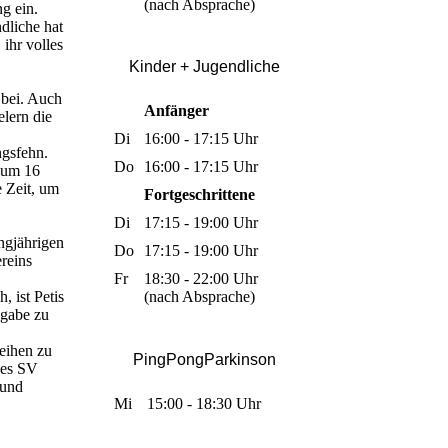
(nach Absprache)
ng ein.
dliche hat
 ihr volles
Kinder + Jugendli
che
 bei. Auch
Anfänger
elern die
Di
16:00 - 17:15 Uhr
ngsfehn.
Do
16:00 - 17:15 Uhr
s um 16
e Zeit, um
Fortgeschrittene
Di
17:15 - 19:00 Uhr
ngjährigen
Do
17:15 - 19:00 Uhr
reins
Fr
18:30 - 22:00 Uhr
, ist Petis
(nach Absprache)
ngabe zu
eihen zu
PingPongParkinson
 des SV
 und
Mi
15:00 - 18:30 Uhr