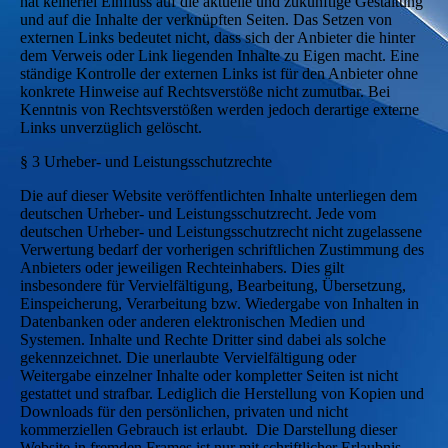
hat keinerlei Einfluss auf die aktuelle und zukünftige Gestaltung
und auf die Inhalte der verknüpften Seiten. Das Setzen von
externen Links bedeutet nicht, dass sich der Anbieter die hinter
dem Verweis oder Link liegenden Inhalte zu Eigen macht. Eine
ständige Kontrolle der externen Links ist für den Anbieter ohne
konkrete Hinweise auf Rechtsverstöße nicht zumutbar. Bei
Kenntnis von Rechtsverstößen werden jedoch derartige externe
Links unverzüglich gelöscht.
§ 3 Urheber- und Leistungsschutzrechte
Die auf dieser Website veröffentlichten Inhalte unterliegen dem
deutschen Urheber- und Leistungsschutzrecht. Jede vom
deutschen Urheber- und Leistungsschutzrecht nicht zugelassene
Verwertung bedarf der vorherigen schriftlichen Zustimmung des
Anbieters oder jeweiligen Rechteinhabers. Dies gilt
insbesondere für Vervielfältigung, Bearbeitung, Übersetzung,
Einspeicherung, Verarbeitung bzw. Wiedergabe von Inhalten in
Datenbanken oder anderen elektronischen Medien und
Systemen. Inhalte und Rechte Dritter sind dabei als solche
gekennzeichnet. Die unerlaubte Vervielfältigung oder
Weitergabe einzelner Inhalte oder kompletter Seiten ist nicht
gestattet und strafbar. Lediglich die Herstellung von Kopien und
Downloads für den persönlichen, privaten und nicht
kommerziellen Gebrauch ist erlaubt. Die Darstellung dieser
Website in fremden Frames ist nur mit schriftlicher Erlaubnis