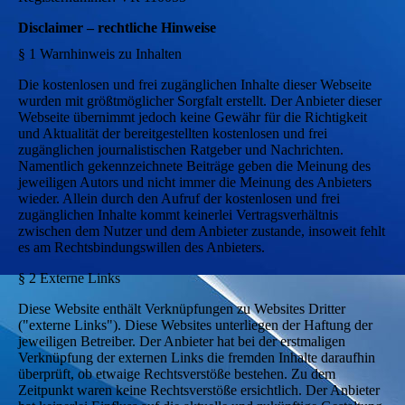
Disclaimer – rechtliche Hinweise
§ 1 Warnhinweis zu Inhalten
Die kostenlosen und frei zugänglichen Inhalte dieser Webseite
wurden mit größtmöglicher Sorgfalt erstellt. Der Anbieter dieser
Webseite übernimmt jedoch keine Gewähr für die Richtigkeit
und Aktualität der bereitgestellten kostenlosen und frei
zugänglichen journalistischen Ratgeber und Nachrichten.
Namentlich gekennzeichnete Beiträge geben die Meinung des
jeweiligen Autors und nicht immer die Meinung des Anbieters
wieder. Allein durch den Aufruf der kostenlosen und frei
zugänglichen Inhalte kommt keinerlei Vertragsverhältnis
zwischen dem Nutzer und dem Anbieter zustande, insoweit fehlt
es am Rechtsbindungswillen des Anbieters.
§ 2 Externe Links
Diese Website enthält Verknüpfungen zu Websites Dritter
("externe Links"). Diese Websites unterliegen der Haftung der
jeweiligen Betreiber. Der Anbieter hat bei der erstmaligen
Verknüpfung der externen Links die fremden Inhalte daraufhin
überprüft, ob etwaige Rechtsverstöße bestehen. Zu dem
Zeitpunkt waren keine Rechtsverstöße ersichtlich. Der Anbieter