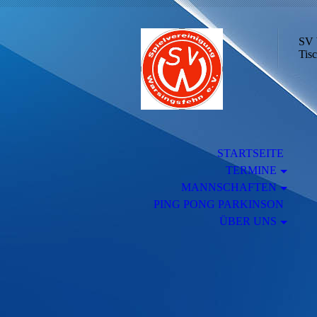
SV 
Tisc
STARTSEITE
TERMINE
MANNSCHAFTEN
PING PONG PARKINSON
ÜBER UNS