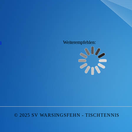
n
Weiterempfehlen:
© 2025 SV WARSINGSFEHN - TISCHTENNIS